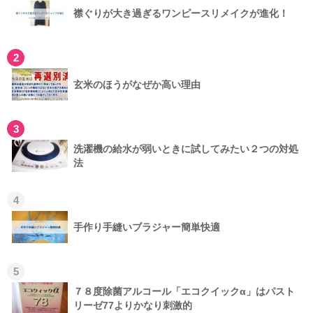
襟ぐりが大き過ぎるワンピースリメイクが進化！
2
玄米のほうがなぜか高い理由
3
洗濯機の給水が弱いときに試してみたい２つの対処
法
4
手作り手縫いブラジャー簡単快適
5
７８度除菌アルコール「エコクイックα」はパスト
リーゼ77よりかなり刺激的