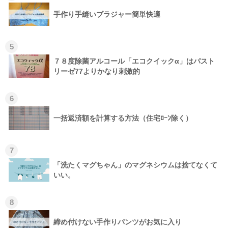
手作り手縫いブラジャー簡単快適
5
７８度除菌アルコール「エコクイックα」はパスト
リーゼ77よりかなり刺激的
6
一括返済額を計算する方法（住宅ﾛｰﾝ除く）
7
「洗たくマグちゃん」のマグネシウムは捨てなくて
いい。
8
締め付けない手作りパンツがお気に入り