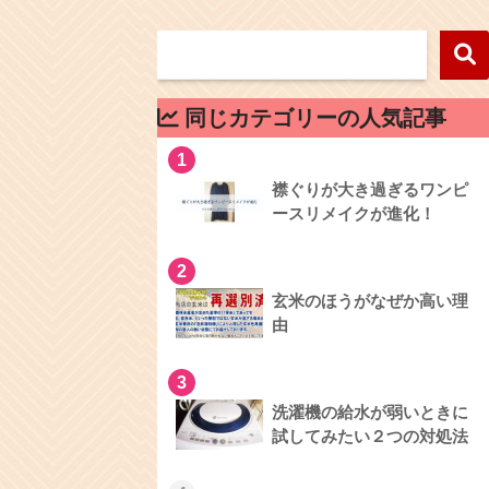
同じカテゴリーの人気記事
1
襟ぐりが大き過ぎるワンピ
ースリメイクが進化！
2
玄米のほうがなぜか高い理
由
3
洗濯機の給水が弱いときに
試してみたい２つの対処法