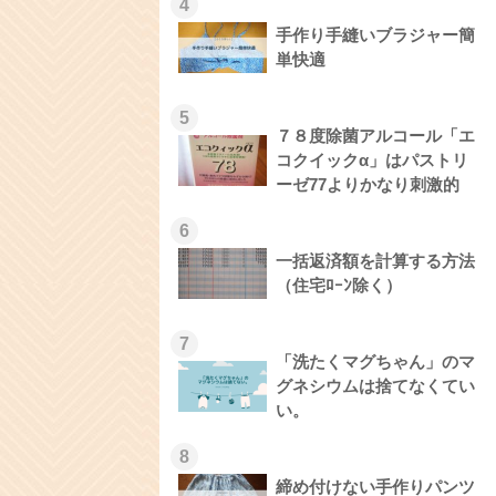
4
手作り手縫いブラジャー簡
単快適
5
７８度除菌アルコール「エ
コクイックα」はパストリ
ーゼ77よりかなり刺激的
6
一括返済額を計算する方法
（住宅ﾛｰﾝ除く）
7
「洗たくマグちゃん」のマ
グネシウムは捨てなくてい
い。
8
締め付けない手作りパンツ