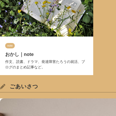
note
おかし｜note
作文、読書、ドラマ、発達障害たろうの就活、ブ
ログのまとめ記事など。
ごあいさつ