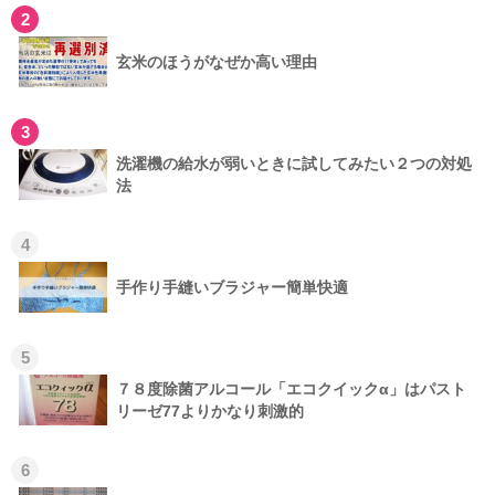
2
玄米のほうがなぜか高い理由
3
洗濯機の給水が弱いときに試してみたい２つの対処
法
4
手作り手縫いブラジャー簡単快適
5
７８度除菌アルコール「エコクイックα」はパスト
リーゼ77よりかなり刺激的
6