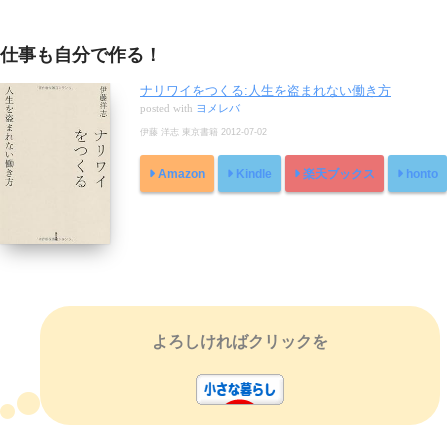
仕事も自分で作る！
ナリワイをつくる:人生を盗まれない働き方
posted with
ヨメレバ
伊藤 洋志 東京書籍 2012-07-02
Amazon
Kindle
楽天ブックス
honto
よろしければクリックを