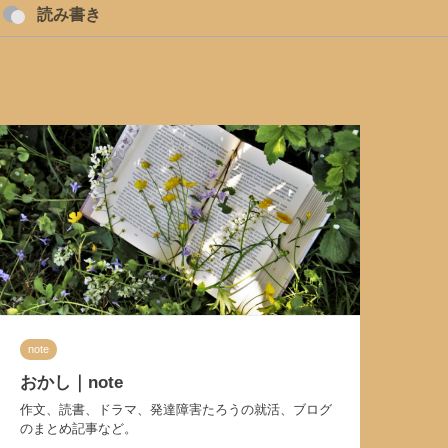
読み書き
note
おかし｜note
作文、読書、ドラマ、発達障害たろうの就活、ブログ
のまとめ記事など。