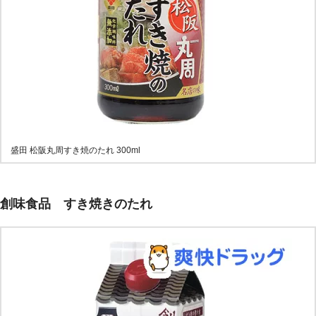
盛田 松阪丸周すき焼のたれ 300ml
創味食品 すき焼きのたれ