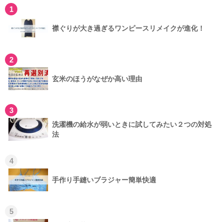
1
襟ぐりが大き過ぎるワンピースリメイクが進化！
2
玄米のほうがなぜか高い理由
3
洗濯機の給水が弱いときに試してみたい２つの対処
法
4
手作り手縫いブラジャー簡単快適
5