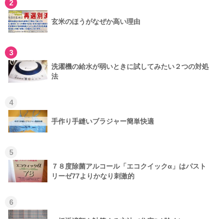
2
玄米のほうがなぜか高い理由
3
洗濯機の給水が弱いときに試してみたい２つの対処
法
4
手作り手縫いブラジャー簡単快適
5
７８度除菌アルコール「エコクイックα」はパスト
リーゼ77よりかなり刺激的
6