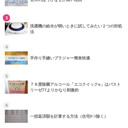
3
洗濯機の給水が弱いときに試してみたい２つの対処
法
4
手作り手縫いブラジャー簡単快適
5
７８度除菌アルコール「エコクイックα」はパスト
リーゼ77よりかなり刺激的
6
一括返済額を計算する方法（住宅ﾛｰﾝ除く）