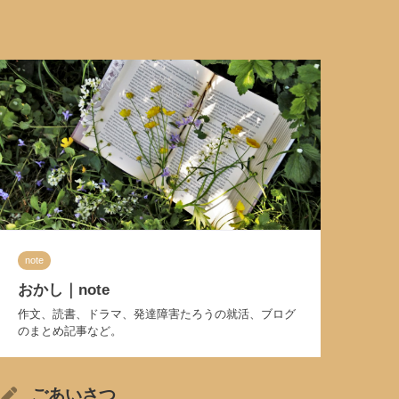
note
おかし｜note
作文、読書、ドラマ、発達障害たろうの就活、ブログ
のまとめ記事など。
ごあいさつ