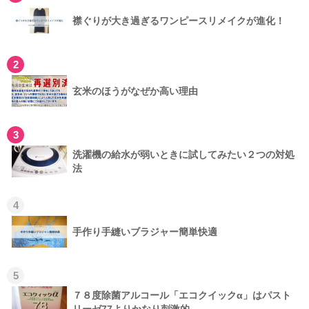
襟ぐりが大き過ぎるワンピースリメイクが進化！
2
玄米のほうがなぜか高い理由
3
洗濯機の給水が弱いときに試してみたい２つの対処
法
4
手作り手縫いブラジャー簡単快適
5
７８度除菌アルコール「エコクイックα」はパスト
リーゼ77よりかなり刺激的