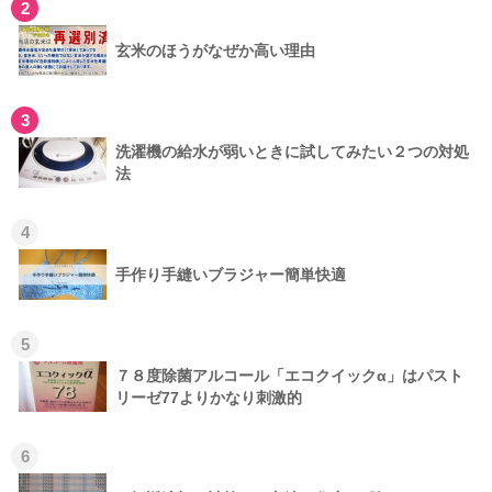
2
玄米のほうがなぜか高い理由
3
洗濯機の給水が弱いときに試してみたい２つの対処
法
4
手作り手縫いブラジャー簡単快適
5
７８度除菌アルコール「エコクイックα」はパスト
リーゼ77よりかなり刺激的
6