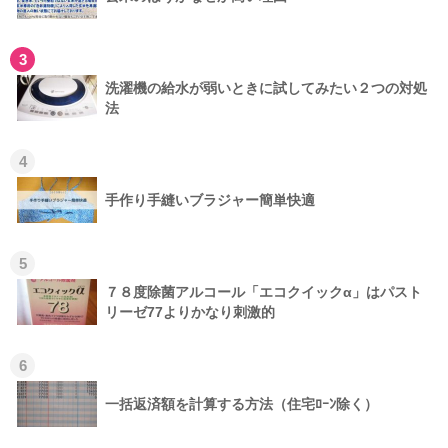
3
洗濯機の給水が弱いときに試してみたい２つの対処
法
4
手作り手縫いブラジャー簡単快適
5
７８度除菌アルコール「エコクイックα」はパスト
リーゼ77よりかなり刺激的
6
一括返済額を計算する方法（住宅ﾛｰﾝ除く）