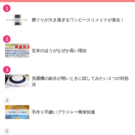
1
襟ぐりが大き過ぎるワンピースリメイクが進化！
2
玄米のほうがなぜか高い理由
3
洗濯機の給水が弱いときに試してみたい２つの対処
法
4
手作り手縫いブラジャー簡単快適
5