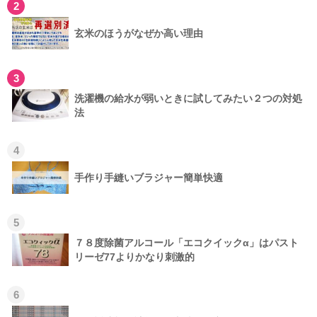
2
玄米のほうがなぜか高い理由
3
洗濯機の給水が弱いときに試してみたい２つの対処
法
4
手作り手縫いブラジャー簡単快適
5
７８度除菌アルコール「エコクイックα」はパスト
リーゼ77よりかなり刺激的
6