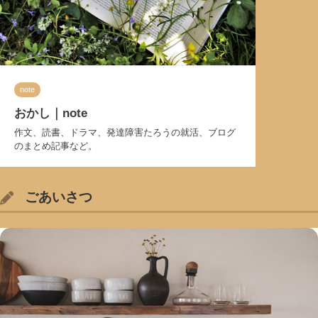
note
おかし｜note
作文、読書、ドラマ、発達障害たろうの就活、ブログ
のまとめ記事など。
ごあいさつ