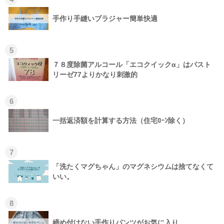
手作り手縫いブラジャー簡単快適
5
７８度除菌アルコール「エコクイックα」はパスト
リーゼ77よりかなり刺激的
6
一括返済額を計算する方法（住宅ﾛｰﾝ除く）
7
「洗たくマグちゃん」のマグネシウムは捨てなくて
いい。
8
締め付けない手作りパンツがお気に入り