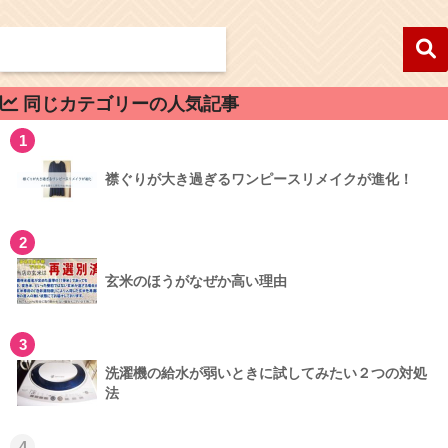
同じカテゴリーの人気記事
1
襟ぐりが大き過ぎるワンピースリメイクが進化！
2
玄米のほうがなぜか高い理由
3
洗濯機の給水が弱いときに試してみたい２つの対処
法
4