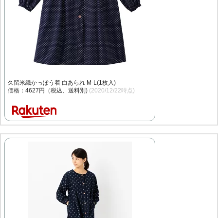
久留米織かっぽう着 白あられ M-L(1枚入)
価格：4627円（税込、送料別)
(2020/12/22時点)