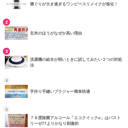
襟ぐりが大き過ぎるワンピースリメイクが進化！
2
玄米のほうがなぜか高い理由
3
洗濯機の給水が弱いときに試してみたい２つの対処
法
4
手作り手縫いブラジャー簡単快適
5
７８度除菌アルコール「エコクイックα」はパスト
リーゼ77よりかなり刺激的