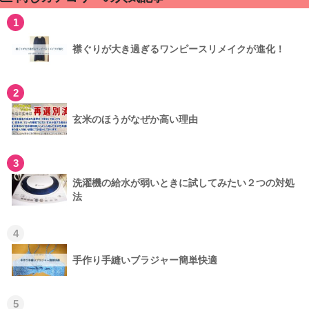
1
襟ぐりが大き過ぎるワンピースリメイクが進化！
2
玄米のほうがなぜか高い理由
3
洗濯機の給水が弱いときに試してみたい２つの対処
法
4
手作り手縫いブラジャー簡単快適
5