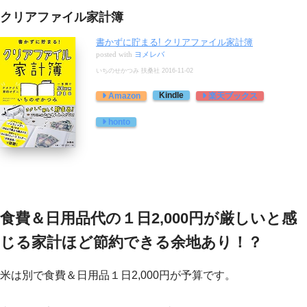
クリアファイル家計簿
書かずに貯まる! クリアファイル家計簿
posted with
ヨメレバ
いちのせかつみ 扶桑社 2016-11-02
Kindle
Amazon
楽天ブックス
honto
食費＆日用品代の１日2,000円が厳しいと感
じる家計ほど節約できる余地あり！？
米は別で食費＆日用品１日2,000円が予算です。