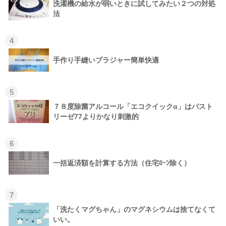
洗濯機の給水が弱いときに試してみたい２つの対処
法
4
手作り手縫いブラジャー簡単快適
5
７８度除菌アルコール「エコクイックα」はパスト
リーゼ77よりかなり刺激的
6
一括返済額を計算する方法（住宅ﾛｰﾝ除く）
7
「洗たくマグちゃん」のマグネシウムは捨てなくて
いい。