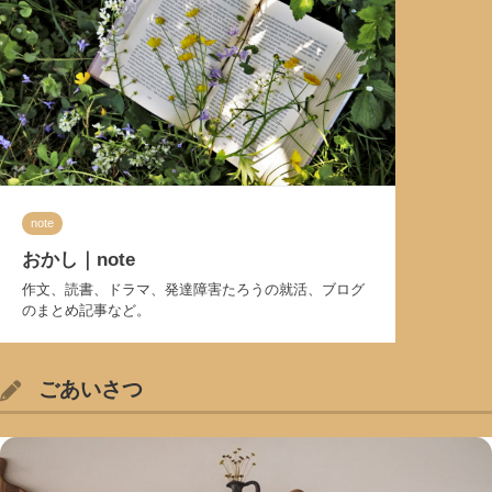
note
おかし｜note
作文、読書、ドラマ、発達障害たろうの就活、ブログ
のまとめ記事など。
ごあいさつ