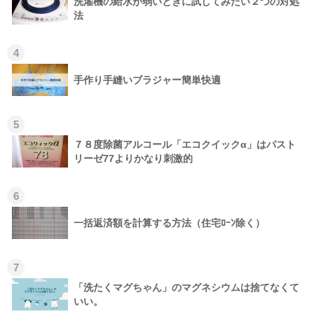
洗濯機の給水が弱いときに試してみたい２つの対処
法
4
手作り手縫いブラジャー簡単快適
5
７８度除菌アルコール「エコクイックα」はパスト
リーゼ77よりかなり刺激的
6
一括返済額を計算する方法（住宅ﾛｰﾝ除く）
7
「洗たくマグちゃん」のマグネシウムは捨てなくて
いい。