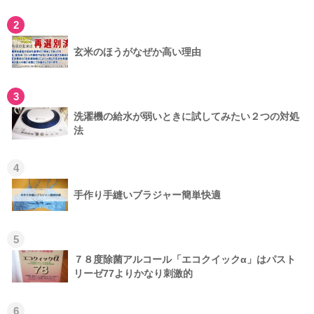
2
玄米のほうがなぜか高い理由
3
洗濯機の給水が弱いときに試してみたい２つの対処
法
4
手作り手縫いブラジャー簡単快適
5
７８度除菌アルコール「エコクイックα」はパスト
リーゼ77よりかなり刺激的
6