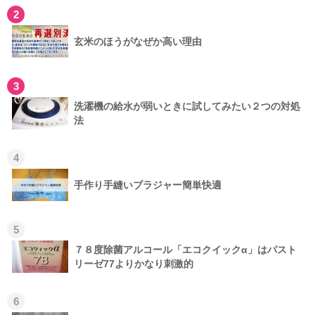
2
玄米のほうがなぜか高い理由
3
洗濯機の給水が弱いときに試してみたい２つの対処
法
4
手作り手縫いブラジャー簡単快適
5
７８度除菌アルコール「エコクイックα」はパスト
リーゼ77よりかなり刺激的
6