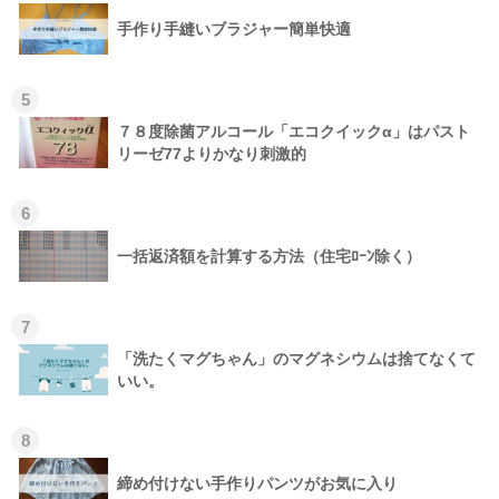
手作り手縫いブラジャー簡単快適
5
７８度除菌アルコール「エコクイックα」はパスト
リーゼ77よりかなり刺激的
6
一括返済額を計算する方法（住宅ﾛｰﾝ除く）
7
「洗たくマグちゃん」のマグネシウムは捨てなくて
いい。
8
締め付けない手作りパンツがお気に入り