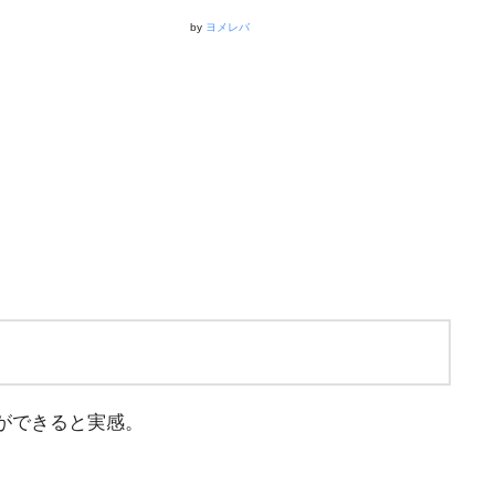
by
ヨメレバ
ができると実感。