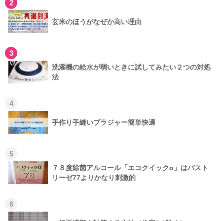
2
玄米のほうがなぜか高い理由
3
洗濯機の給水が弱いときに試してみたい２つの対処
法
4
手作り手縫いブラジャー簡単快適
5
７８度除菌アルコール「エコクイックα」はパスト
リーゼ77よりかなり刺激的
6