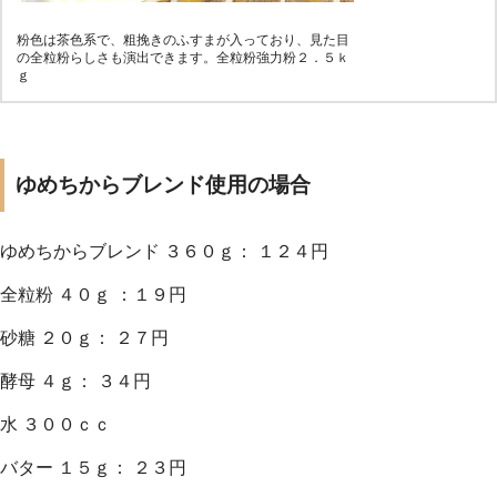
粉色は茶色系で、粗挽きのふすまが入っており、見た目
の全粒粉らしさも演出できます。全粒粉強力粉２．５ｋ
ｇ
ゆめちからブレンド使用の場合
ゆめちからブレンド ３６０ｇ： １２４円
全粒粉 ４０ｇ ：１９円
砂糖 ２０ｇ： ２７円
酵母 ４ｇ： ３４円
水 ３００ｃｃ
バター １５ｇ： ２３円