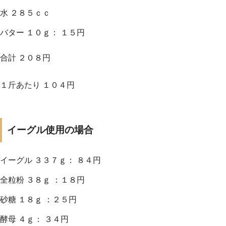
水 ２８５ｃｃ
バター １０ｇ： １５円
合計 ２０８円
１斤あたり １０４円
イーグル使用の場合
イーグル ３３７ｇ： ８４円
全粒粉 ３８ｇ ：１８円
砂糖 １８ｇ ：２５円
酵母 ４ｇ： ３４円