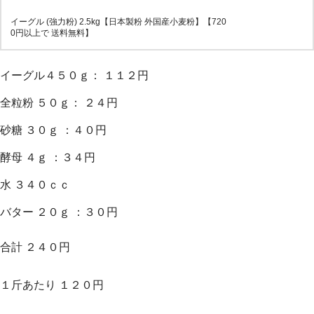
イーグル (強力粉) 2.5kg【日本製粉 外国産小麦粉】【720
0円以上で 送料無料】
イーグル４５０ｇ： １１２円
全粒粉 ５０ｇ： ２４円
砂糖 ３０ｇ ：４０円
酵母 ４ｇ ：３４円
水 ３４０ｃｃ
バター ２０ｇ ：３０円
合計 ２４０円
１斤あたり １２０円