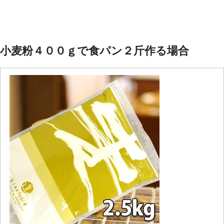
小麦粉４００ｇで食パン２斤作る場合