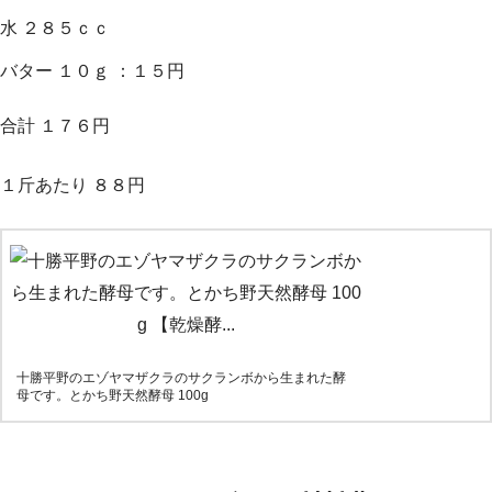
水 ２８５ｃｃ
バター １０ｇ ：１５円
合計 １７６円
１斤あたり ８８円
十勝平野のエゾヤマザクラのサクランボから生まれた酵
母です。とかち野天然酵母 100g