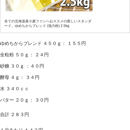
全ての北海道産小麦ファンへおススメの新しいスタンダ
ード。ゆめちからブレンド (強力粉) 2.5kg
ゆめちからブレンド ４５０ｇ： １５５円
全粒粉 ５０ｇ： ２４円
砂糖 ３０ｇ ：４０円
酵母 ４ｇ： ３４円
水 ３４０ｃｃ
バター ２０ｇ： ３０円
合計 ２８３円