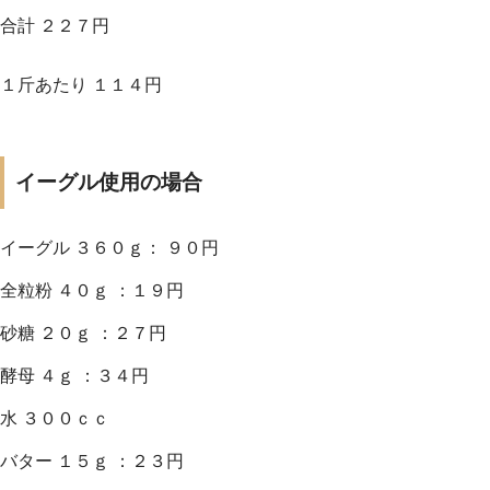
合計 ２２７円
１斤あたり １１４円
イーグル使用の場合
イーグル ３６０ｇ： ９０円
全粒粉 ４０ｇ ：１９円
砂糖 ２０ｇ ：２７円
酵母 ４ｇ ：３４円
水 ３００ｃｃ
バター １５ｇ ：２３円