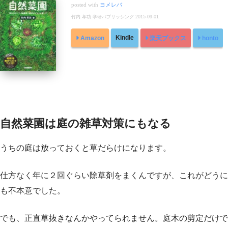
posted with
ヨメレバ
竹内 孝功 学研パブリッシング 2015-09-01
Kindle
Amazon
楽天ブックス
honto
自然菜園は庭の雑草対策にもなる
うちの庭は放っておくと草だらけになります。
仕方なく年に２回ぐらい除草剤をまくんですが、これがどうに
も不本意でした。
でも、正直草抜きなんかやってられません。庭木の剪定だけで