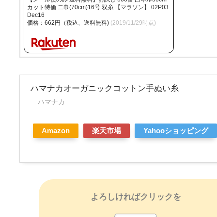
カット特価 二巾(70cm)16号 双糸 【マラソン】 02P03
Dec16
価格：662円（税込、送料無料)
(2019/11/29時点)
ハマナカオーガニックコットン手ぬい糸
ハマナカ
Amazon
楽天市場
Yahooショッピング
よろしければクリックを