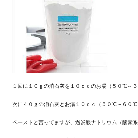
１回に１０ｇの消石灰を１０ｃｃのお湯（５０℃～６
次に４０ｇの消石灰とお湯１０ｃｃ（５０℃～６０℃
ペーストと言ってますが、過炭酸ナトリウム（酸素系