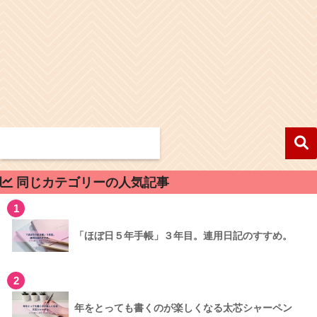
同じカテゴリーの人気記事
1
「ほぼ日５年手帳」３年目。連用日記のすすめ。
2
年をとっても書くのが楽しくなる太芯シャーペン