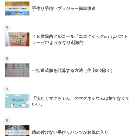
手作り手縫いブラジャー簡単快適
5
７８度除菌アルコール「エコクイックα」はパスト
リーゼ77よりかなり刺激的
6
一括返済額を計算する方法（住宅ﾛｰﾝ除く）
7
「洗たくマグちゃん」のマグネシウムは捨てなくて
いい。
8
締め付けない手作りパンツがお気に入り