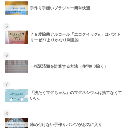
手作り手縫いブラジャー簡単快適
5
７８度除菌アルコール「エコクイックα」はパスト
リーゼ77よりかなり刺激的
6
一括返済額を計算する方法（住宅ﾛｰﾝ除く）
7
「洗たくマグちゃん」のマグネシウムは捨てなくて
いい。
8
締め付けない手作りパンツがお気に入り